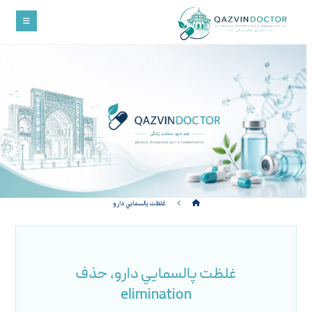
غلظت پالسمايي دارو
غلظت پالسمايي دارو، حذف
elimination