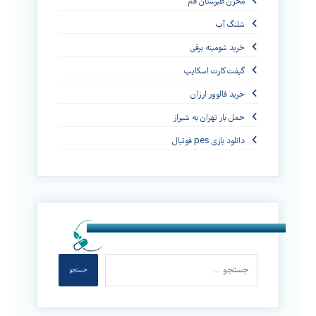
مخزن طبرستان قم
شلنگ آب
خرید شومینه برقی
گیفت کارت اسکایپ
خرید فالوور ارزان
حمل بار تهران به شیراز
دانلود بازی pes فوتبال
جستجو