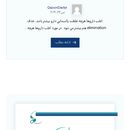
QazvinDoctor
می ۲۷, ۲۰۱۹
اغلب داروها هرچه غلظت پالسمايي دارو بيشتر باشد، حذف
elimination هم بيشتر مي شود در مورد اغلب داروها هرچه ...
ادامه مطلب