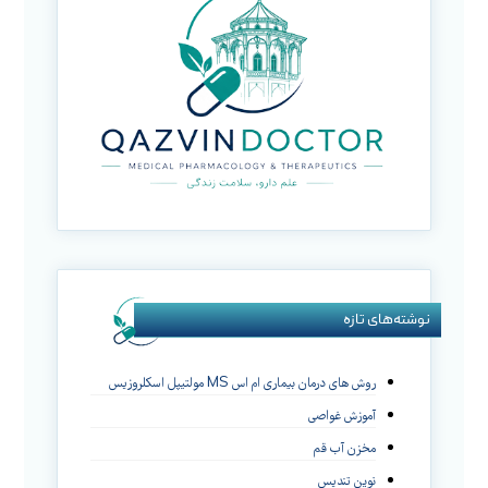
نوشته‌های تازه
روش های درمان بیماری ام اس MS مولتیپل اسکلروزیس
آموزش غواصی
مخزن آب قم
نوین تندیس