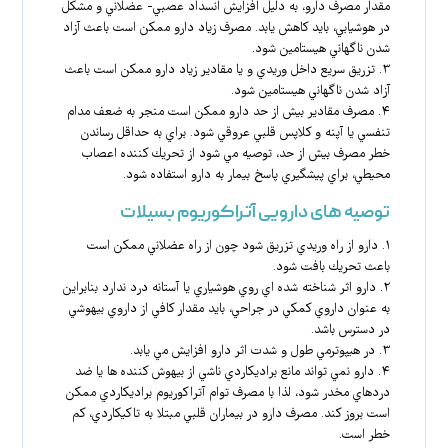
مقدار مصرف دارو، به دليل افزايش انسداد عصبي- عضلاني و مشكل
در هوشيابي، بايد كاهش يابد. مصرف زياد دارو ممكن است باعث آزاد
شدن ناگهاني هيستامين شود.
۳. تزريق سريع داخل وريدي و يا مقادير زياد دارو ممكن است باعث
آزاد شدن ناگهاني هيستامين شود.
۴. مصرف مقادير بيش از حد دارو ممكن است منجر به ضعف مدام
تنفسي يا آپنه و كلاپس قلبي عروقي شود. براي به حداقل رساندن
خطر مصرف بيش از حد، توصيه مي شود از تحريك كننده اعصاب
محيطي، براي پيشگيري پاسخ بيمار به دارو استفاده شود.
توصیه های دارویی آتراکوریوم بسیلات
۱. دارو از راه وريدي تزريق شود چون از راه عضلاني ممكن است
باعث تحريك بافت شود.
۲. دارو اثر شناخته شده اي روي هوشياري يا آستانه درد ندارد بنابراين
به عنوان داروي كمكي در جراحي، بايد مقدار كافي از داروي بيهوشي
در دسترس باشد.
۳. در هيپوترمي طول و شدت اثر دارو افزايش مي يابد.
۴. دارو نمي تواند مانع براديكاردي ناشي از بيهوش كننده ها يا ضد
دردهاي مخدر شود، لذا با مصرف توام آتراكوريوم براديكاردي ممكن
است بروز كند. مصرف دارو در بيماران قلبي مبتلا به تاكيكاردي، كم
خطر است.