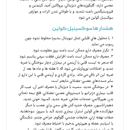
عصبي دارند، گليكوزيدهاي ديژيتالي، پروكائين آميد، كينيدين و
فيزوستيگمين باعث تشديد و يا طولاني شدن اثرات و عوارض
سوكسينل كولين مي شود.
هشدار ها سوکسینیل کولین
۱. با محلول هاي قليايي (مثل تيوپنتال سديم) مخلوط نشود چون
رسوب مي نمايد.
۲. تكرار مصرف دارو ممكن است باعث بروز مقاومت شود.
۳. مصرف دارو ممكن است باعث افزايش غلظت سرمي پتاسيم شود
كه منجر به ايست قلبي يا آريتمي در بيماران دچار سوختگي يا ضربه
شديد و اختلالات نورولژيك مي شود كه تا هفته ها و ماه ها بعد از
ضربه اين اثر باقي مي ماند. برادي كاردي و آريتمي قلبي با اين دارو از
ساير مسددهاي عصبي-عضلاني شايعتر است.
۴. در سوختگي شديد، سميت با ديژيتال يا مصرف اخير آن، عيب كار
قلب، بيماري دژنراتيو يا ديستروفي عصبي-عضلاني، فلج نيمه تحتاني
بدن، هيپركالمي، صدمات نخاعي، ضربه شديد، كمبود خوني شديد،
دهيدراتاسيون، مصرف حشره كش هاي سمي براي عصب يا ديگر
مهاركننده هاي كولين استراز، بيماري شديد كبد يا سيروز، سوءتغذيه،
صفات نهفته ارثي، ضايعات چشمي، گلوكوم، جراحي چشم، شكستگي
يا اسپاسم عضله و هيپرترمي بدخيم با احتياط مصرف شود.
۵. ميزان و شدت بروز برادي كاردي و كاهش فشار خون ناشي از