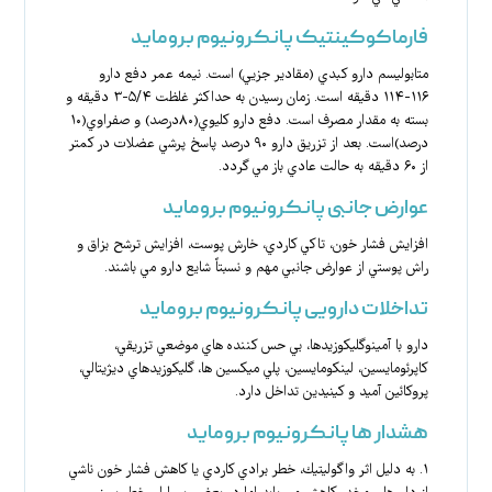
فارماکوکینتیک پانکرونیوم بروماید
متابوليسم دارو كبدي (مقادير جزيي) است. نيمه عمر دفع دارو
۱۱۶-۱۱۴ دقيقه است. زمان رسيدن به حداكثر غلظت ۵/۴-۳ دقيقه و
بسته به مقدار مصرف است. دفع دارو كليوي(۸۰درصد) و صفراوي(۱۰
درصد)است. بعد از تزريق دارو ۹۰ درصد پاسخ پرشي عضلات در كمتر
از ۶۰ دقيقه به حالت عادي باز مي گردد.
عوارض جانبی پانکرونیوم بروماید
افزايش فشار خون، تاكي كاردي، خارش پوست، افزايش ترشح بزاق و
راش پوستي از عوارض جانبي مهم و نسبتاً شايع دارو مي باشند.
تداخلات دارویی پانکرونیوم بروماید
دارو با آمينوگليكوزيدها، بي حس كننده هاي موضعي تزريقي،
كاپرئومايسين، لينكومايسين، پلي ميكسين ها، گليكوزيدهاي ديژيتالي،
پروكائين آميد و كينيدين تداخل دارد.
هشدار ها پانکرونیوم بروماید
۱. به دليل اثر واگوليتيك، خطر برادي كاردي يا كاهش فشار خون ناشي