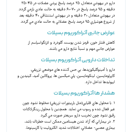
دارو در بيهوشي متعادل، ۲۵ درصد پاسخ پرشي عضلات در ۴۵-۳۵
دقيقه و ۹۵ درصد پاسخ در ۷۰-۶۰ دقيقه به حالت عادي بازمي گردد.
در بيهوشي متعادل ۳۰ دقيقه و در بيهوشي استنشاقي ۴۰ دقيقه بعد
از شروع هوشياري ۹۵ درصد پاسخ عضلاني به حالت عادي مي گردد.
عوارض جانبی آتراکوریوم بسیلات
كاهش فشار خون، قرمز شدن پوست، گلودرد و لارنگواسپاسم از
عوارض جانبي مهم و نسبتاً‌ شايع دارو مي باشند.
تداخلات دارویی آتراکوریوم بسیلات
دارو با آمينوگليكوزيدها، بي حس كننده هاي موضعي تزريقي،
كاپرئومايسين، لينكومايسين، پلي ميكسين ها، پروكائين آميد، كينيدين و
ايپوئيدها تداخل دارد.
هشدار ها آتراکوریوم بسیلات
۱. با محلول هاي قليايي(مثل باربيتورات تزريقي) مخلوط نشود چون
غير فعال شده و رسوب مي نمايد. همچنين با محلول رينگرلاكتات
رقيق نشود چون تخريب دارو سريعتر صورت مي گيرد.
۲. در بيماراني كه آزاد شدن هيستامين ممكن است خطرناك باشد،
بيماري عصبي- عضلاني، اختلالات شديد الكتروليت يا كارسينوما،