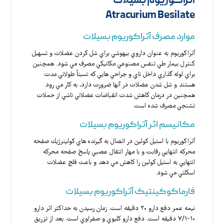
آتراکوریوم بسیلات
Atracurium Besilate
موارد مصرف آتراکوریوم بسیلات
آتراكوريوم به عنوان داروي بيهوشي براي شل كردن عضلات و تسهيل
كنترل بيمار طي تنفس مصنوعي مكانيكي مصرف مي شود. همچنين
براي لوله گذاري داخل ناي و جراحي هايي كه نسبتاً طولاني مدت
هستند و شل شدن عضلات در آنها ضرورت دارد، به كار مي رود.
همچنين در درمان كاهش شدت انقباضات عضلاني ناشي از حملات
تشنجي مصرف شده است.
مکانیسم اثر آتراکوریوم بسیلات
آتراكوريوم با استيل كولين در اتصال به گيرنده هاي كولينرژيك صفحه
محركه انتهايي رقابت و با مهار انتقال عصبي پاسخ صفحه محركه
انتهايي به استيل كولين را كاهش مي دهد و باعث فلج عضلات
اسكلتي مي شود.
فارماکوکینتیک آتراکوریوم بسیلات
نيمه عمر دفع دارو ۲۰ دقيقه است. زمان رسيدن به حداكثر اثر دارو
۱۰-۷/۱ دقيقه است. دفع دارو كليوي و صفراوي است. بعد از تزريق