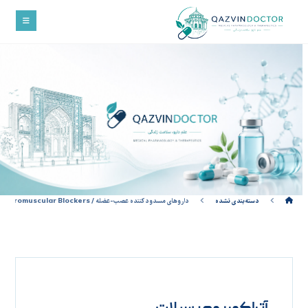
دسته‌بندی نشده
داروهای مسدود کننده عصب-عضله / Neuromuscular Blockers