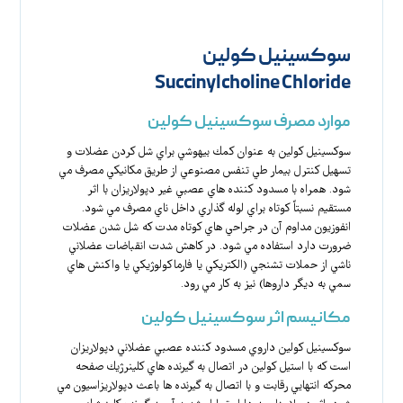
سوکسینیل کولین
Succinylcholine Chloride
موارد مصرف سوکسینیل کولین
سوكسينيل كولين به عنوان كمك بيهوشي براي شل كردن عضلات و
تسهيل كنترل بيمار طي تنفس مصنوعي از طريق مكانيكي مصرف مي
شود. همراه با مسدود كننده هاي عصبي غير دپولاريزان با اثر
مستقيم نسبتاً كوتاه براي لوله گذاري داخل ناي مصرف مي شود.
انفوزيون مداوم آن در جراحي هاي كوتاه مدت كه شل شدن عضلات
ضرورت دارد استفاده مي شود. در كاهش شدت انقباضات عضلاني
ناشي از حملات تشنجي (الكتريكي يا فارماكولوژيكي يا واكنش هاي
سمي به ديگر داروها) نيز به كار مي رود.
مکانیسم اثر سوکسینیل کولین
سوكسينيل كولين داروي مسدود كننده عصبي عضلاني دپولاريزان
است كه با استيل كولين در اتصال به گيرنده هاي كلينرژيك صفحه
محركه انتهايي رقابت و با اتصال به گيرنده ها باعث دپولاريزاسيون مي