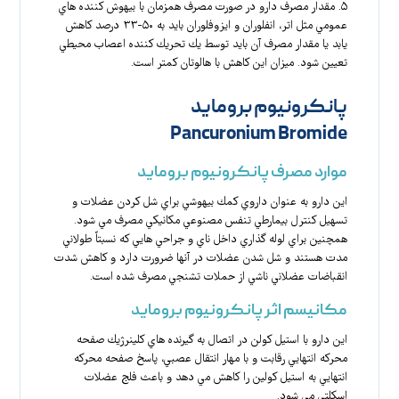
۵. مقدار مصرف دارو در صورت مصرف همزمان با بيهوش كننده هاي
عمومي مثل اتر، انفلوران و ايزوفلوران بايد به ۵۰-۳۳ درصد كاهش
يابد يا مقدار مصرف آن بايد توسط يك تحريك كننده اعصاب محيطي
تعيين شود. ميزان اين كاهش با هالوتان كمتر است.
پانکرونیوم بروماید
Pancuronium Bromide
موارد مصرف پانکرونیوم بروماید
اين دارو به عنوان داروي كمك بيهوشي براي شل كردن عضلات و
تسهيل كنترل بيمارطي تنفس مصنوعي مكانيكي مصرف مي شود.
همچنين براي لوله گذاري داخل ناي و جراحي هايي كه نسبتاً طولاني
مدت هستند و شل شدن عضلات در آنها ضرورت دارد و كاهش شدت
انقباضات عضلاني ناشي از حملات تشنجي مصرف شده است.
مکانیسم اثر پانکرونیوم بروماید
اين دارو با استيل كولن در اتصال به گيرنده هاي كلينرژيك صفحه
محركه انتهايي رقابت و با مهار انتقال عصبي، پاسخ صفحه محركه
انتهايي به استيل كولين را كاهش مي دهد و باعث فلج عضلات
اسكلتي مي شود.