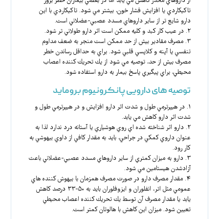
از داروهاي مخدر كاهش مي يابد اما در بعضي بيماران خطر بروز
تاكيكاردي يا افزايش فشار خون، بيشتر مي شود. تاكيكاردي با اين
دارو شايع تر از ساير داروهاي مسدد عصبي-عضلاني است.
۲. در عيب كار كبد و كليه ممكن است اثر دارو طولاني تر شود.
۳. مصرف مقادير بيش از حد ممكن است منجر به ضعف مداوم
تنفسي يا آپنه و كلاپسي قلبي شود. براي به حداقل رساندن خطر
مصرف بيش از حد، توصيه مي شود از يك تحريك كننده اعصاب
محيطي، براي پيگيري پاسخ بيمار به دارو استفاده شود.
توصیه های دارویی پانکرونیوم بروماید
۱. در هيپرترمي طول و شدت اثر دارو افزايش و در هيپرترمي طول و
شدت اثر دارو كاهش مي يابد.
۲. دارو اثر شناخته شده اي روي هوشياري يا آستانه درد ندارد لذا به
عنوان داروي كمكي در جراحي، بايد به مقدار كافي از داوي بيهوشي به
كار رود.
۳. دارو به ميزان كمتري از ساير داروهاي مسدد عصبي-عضلاني باعث
آزادشدن هيستامين مي شود.
۴. مقدار مصرف دارو در صورت مصرف همزمان با بيهوش كننده هاي
عمومي مثل اتر، انفلوران و ايزوفلوران بايد به ۵۰-۳۳ درصد كاهش
يابد يا مقدار مصرف آن توسط يك تحريك كننده اعصاب محيطي
تعيين شود. ميزان اين كاهش با هالوتان كمتر است.