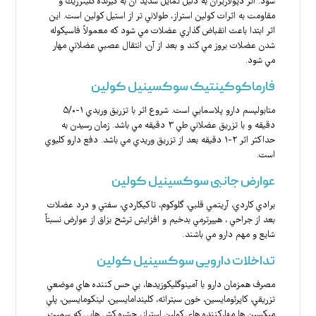
شود. اثر دپولاريزان به دليل تمايل شديد آن به گيرنده كلينرژيك و
مقاومت به اثرات كولين استراز، طولاني تر از استيل كولين است. اين
اثر ابتدا باعث انقباض گذاري عضلات مي شود كه معمولاً فاسيكوله
شدن عضلات بروز مي كند و بعد از آن، انتقال عصبي عضلاني مهار
مي شود.
فارماکوکینتیک سوکسینیل کولین
متابوليسم دارو پلاسمايي است. شروع اثر با تزريق وريدي ۱-۵/۰
دقيقه و با تزريق عضلاني طي ۳ دقيقه مي باشد. زمان رسيدن به
حداكثر اثر ۲-۱ دقيقه بعد از تزريق وريدي مي باشد. دفع دارو كليوي
است.
عوارض جانبی سوکسینیل کولین
برادي كاردي، آريتمي قلبي، گلوكوم، تاكيكاردي، سفتي و درد عضلات
بعد از جراحي ، هيپرترمي بدخيم و افزايش ترشح بزاق از عوارض نسبتاً
شايع و مهم دارو مي باشند.
تداخلات دارویی سوکسینیل کولین
مصرف همزمان دارو با آمينوگليكوزيدها، بي حس كننده هاي موضعي
تزريقي، كاپرئومايسين، خون سيتراته، كليندامايسين، لينكومايسين، پلي
ميكسين ها مهاركننده هاي كولين استراز، حشره كش هايي كه سميت