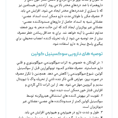
داروهمراه با ضد دردهاي مخدر بالا مي رود. آزادشدن هيستامين نيز
كه با بسياري از ضددردهاي مخدر ايجاد مي شود، افزايش مي يابد.
۶. مصرف مكرر يا طولاني مدت دارو ممكن است انسداد عصبي-
عضلاني شبيه به انسداد حاصل از داروهاي مسدودكننده عصبي-
عضلاني غير پولاريزان ايجاد كند كه اين حالت منجر به بروز ضعف
مداوم تنفسي يا آپنه خواهد شد. براي به حداقل رساندن خطر مصرف
بيش از حد توصيه مي شود از يك تحريك كننده اعصاب محيطي، براي
پيگيري پاسخ بيمار به دارو استفاده شود.
توصیه های دارویی سوکسینیل کولین
۱. در كودكان به خصوص به اثرات ميوگلوبينمي، ميوگلوبينوري و قلبي
دارو حساسترند. مصرف مقادير كمبود توبوكورارين قبل از سوكسينيل
كولين، شيوع ميوگلوبينمي را كاهش مي دهد. همچنين با تكرار مصرف
در صورت بروز، عوارض قلبي ذكر شده ناشي از تحريك واگ با تيوپنتال
سديم و آتروپين مهار مي شود. بعد از اين اثرات تاكي كاردي و
افزايش فشار خون ممكن است ديده شود.
۲. تقويت اثر بيهوش كننده هاي استنشاقي هيدروكربنه توسط
سوكسينيل كولين كمتر از مسدودكننده هاي عصبي-عضلاني غير
دپولاريزان است.
۳. طول و شدت دارو در هيپرترمي و هيپوترمي افزايش مي يابد.