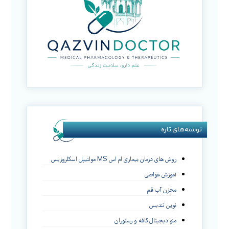
نوشته‌های تازه
روش های درمان بیماری ام اس MS مولتیپل اسکلروزیس
آموزش غواصی
مخزن آب قم
نوین تندیس
منو دیجیتال کافه و رستوران