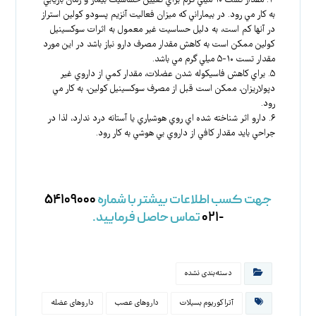
۴. مقدار تست ۱۰ ميلي گرم براي تعيين حساسيت بيمار و زمان بازيابي
به كار مي رود. در بيماراني كه ميزان فعاليت آنزيم پسودو كولين استراز
در آنها كم است، به دليل حساسيت غير معمول به اثرات سوكسينيل
كولين ممكن است به كاهش مقدار مصرف دارو نياز باشد در اين مورد
مقدار تست ۱۰-۵ ميلي گرم مي باشد.
۵. براي كاهش فاسيكوله شدن عضلات، مقدار كمي از داروي غير
دپولاريزان، ممكن است قبل از مصرف سوكسينيل كولين، به كار مي
رود.
۶. دارو اثر شناخته شده اي روي هوشياري يا آستانه درد ندارد، لذا در
جراحي بايد مقدار كافي از داروي بي هوشي به كار رود.
جهت کسب اطلاعات بیشتر با شماره
۵۴۱۰۹۰۰۰
-۰۲۱
تماس حاصل فرمایید.
دسته‌بندی نشده
آتراکوریوم بسیلات
داروهای عصب
داروهای عضله