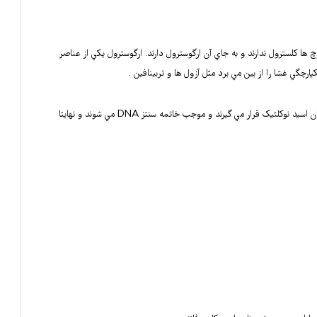
ارچ ها کلسترول ندارند و به جاي آن ارگوسترول دارند. ارگوسترول يکي از عناصر
چگي غشا را از بين مي برد مثل آزول ها و تربينافين .
– ۳ بعضي دارو ها بر سنتز اسيد نوکلئيک تاثير مي گذارند. اين داروها در ساختمان اسيد نوکلئيک قرار مي گيرند و موجب خاتمه سنتز DNA مي شوند و نهايتا