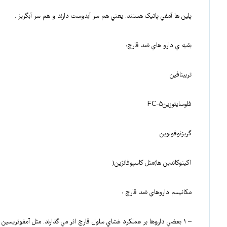
پلين ها آمفي پاتيک هستند. يعني هم سر آبدوست دارند و هم سر آبگريز .
بقيه ي دارو هاي ضد قارچ:
تربينافين
فلوسايتوزين۵-FC
گريزئوفولوين
اکينوکاندين ها)مثل کاسپوفانژين(
مکانيسم داروهاي ضد قارچ :