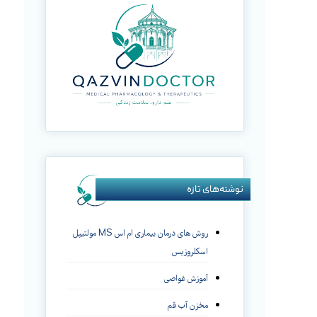
نوشته‌های تازه
روش های درمان بیماری ام اس MS مولتیپل
اسکلروزیس
آموزش غواصی
مخزن آب قم