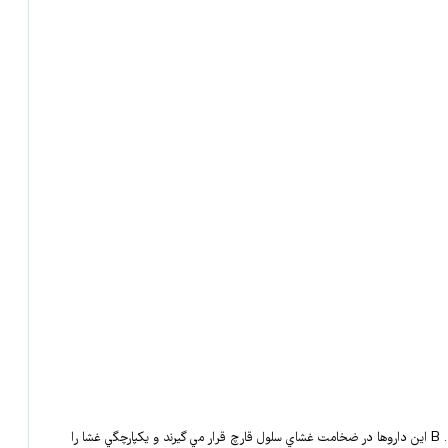
– ۱ بعضي داروها بر عملکرد غشاي سلول قارچ اثر مي گذارند. مثل آمفوتريسين . B اين داروها در ضخامت غشاي سلول قارچ قرار مي گيرند و يکپارچگي غشا را