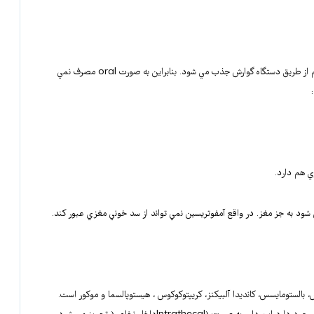
• يک Polyen است. اين دارو به دليل ساختمان قطبي اي که دارد به مقدار کم از طريق دستگاه گوارش جذب مي شود. بنابراين به صورت oral مصرف نمي
ي هم دارد.
 شود به جز مغز. در واقع آمفوتريسين نمي تواند از سد خوني مغزي عبور کند.
س، بالستومايسس، کانديدا آلبيکنز، کريپتوکوکوس ، هيستوپالسما و موکور است.