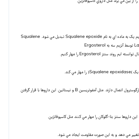
ارگوسترول يک المان اصلي غشاست. ماده اي به نام Squalene تحت تاثير آنزيم يک به ماده اي به نام Squalene epoxide تبديل مي شود. Squalene
 سنتز Ergosterol را مهار کنيم.
Polyen ها در ضخامت غشا يک pore يا منفذ ايجاد مي کنند. هم چنين به ارگوسترول اتصال دارند. مثل آمفوتريسين B و نيستاتين. اين داروها با قرار گرفتن