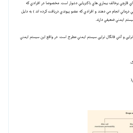
Antimycotic agen است. درمان بيماري هاي قارچي برخالف بيماري هاي باکتريايي دشوار است. مخصوصا در افرادي که
 درماني انجام مي دهند و افرادي که عضو پيوندي دريافت کرده اند ) به دليل
تراپي و آنتي فانگال تراپي سيستم ايمني مطرح است. در واقع اين سيستم ايمني
.