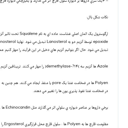
– ۴يک سري داروها بر ديواره سلول قارچ اثر مي گذارند و يکپارچگي ديواره قارچ را از بين مي برند مثل داروي کاسپوفانژين.
نکات شکل باال:
epoxide توسط آنزيم دو به Lanosterol تبديل مي شود. نهايتا Lanosterol توسط آنزيم سه به Ergosterol
تبديل مي شود. حال اگر بتوانيم آنزيم هاي دخيل در اين فرآيند را مهار کنيم عمال توانسته ايم روند
Azole ها آنزيم سه )۱۴?-demethylase( را مهار مي کنند. تربينافين آنزيم يک )Squalene epoxidase( را مهار مي کند.
در ضخامت غشا نفوذ پذيري يون ها را تغيير مي دهند.
برخي داروها بر عناصر ديواره ي سلولي اثر مي گذارند مثل Echinocandin ها . اين داروها سنتز بتا-گلوکان را مهار مي کنند مثل کاسپوفانژين.
مقاومت قارچ ها به Polyen ها : سلول قارچ محل قرارگيري Ergosterol را تغيير مي دهد و به اين صورت مقاومت ايجاد مي شود.