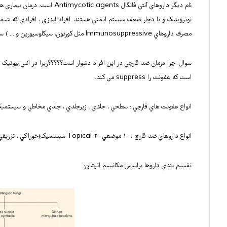
نام ديگر داروهاي آنتي فانگال ts
نوتروپنيک و يا دچار ضعف سيستم ايمني هستند. افراد ايدزي ، افرادي که شيمي
مصرف داروهاي Immunosuppressive مثل کورتون، سيکلوسپورين و…. ) سيستم ايمني ضعيفي دارند.
سوال: چرا درمان ضد قارچي در اين افراد دشوار است؟؟؟؟؟زيرا در آنتي بيوتيک 
است که عفونت را suppress مي کند.
انواع عفونت هاي قارچي : سطحي ، جلدي ، زيرجلدي ، جلدي مخاطي و سيستميک
انواع داروهاي ضد قارچ : -۱ موضعي -۲ Topical سيستميک)خوراکي ، تزريقي(
تقسيم بندي داروها براساس مکانيسم اثرشان: