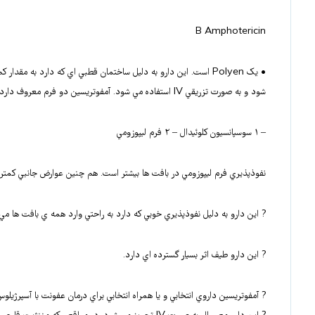
B Amphotericin
شود و به صورت تزريقي IV استفاده مي شود. آمفوتريسين دو فرم معروف دارد:
– ۱ سوسپانسيون کلوئيدال – ۲ فرم ليپوزومي
نفوذپذيري فرم ليپوزومي در بافت ها بيشتر است. هم چنين عوارض جانبي کمتر
? اين دارو به دليل نفوذپذيري خوبي که دارد به راحتي وارد همه ي بافت ها مي
? اين دارو طيف اثر بسيار گسترده اي دارد.
? آمفوتريسين داروي انتخابي و يا همراه انتخابي براي درمان عفونت با آسپرژيلو