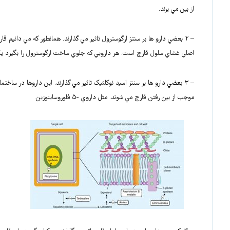
از بين مي برند.
– ۲ بعضي دارو ها بر سنتز ارگوسترول تاثير مي گذارند. همانطور که مي دانيم ق
اصلي غشاي سلول قارچ است. هر دارويي که جلوي ساخت ارگوسترول را بگيرد يکپار
موجب از بين رفتن قارچ مي شوند. مثل داروي -۵ فلوروسايتوزين.