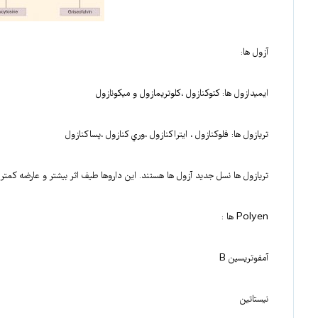
آزول ها:
ايميدازول ها: کتوکنازول ،کلوتريمازول و ميکونازول
تريازول ها: فلوکنازول ، ايتراکنازول ،وري کنازول ،پساکنازول
تريازول ها نسل جديد آزول ها هستند. اين داروها طيف اثر بيشتر و عارضه کمتري
Polyen ها :
آمفوتريسين B
نيستاتين