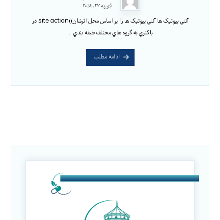
فوریه ۲۷, ۲۰۱۸
آنتي بيوتيک ها آنتي بيوتيک ها را بر اساس محل اثرشان))site action در
باکتري به گروه هاي مختلف طبقه بندي ...
ادامه مطلب