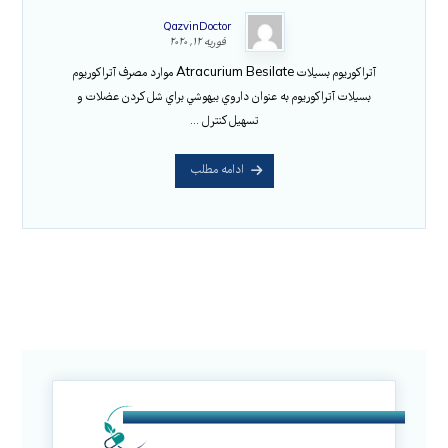
QazvinDoctor
فوریه ۱۲, ۲۰۲۰
آتراکوریوم بسیلات Atracurium Besilate موارد مصرف آتراکوریوم
بسیلات آتراكوريوم به عنوان داروي بيهوشي براي شل كردن عضلات و
تسهيل كنترل ...
ادامه مطلب