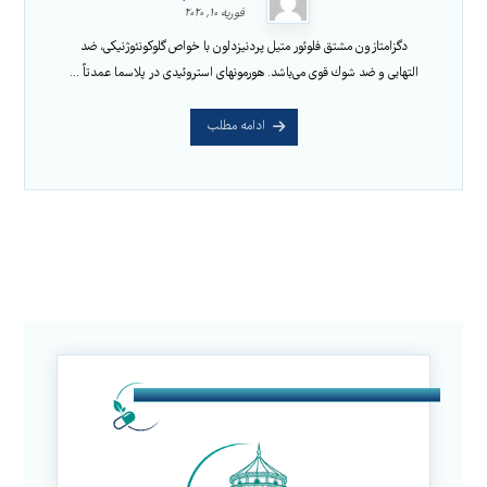
فوریه ۱۰, ۲۰۲۰
دگزامتازون مشتق فلوئور متیل پردنیزدلون با خواص گلوكونئوژنیكی، ضد
التهابی و ضد شوك قوی می‌باشد. هورمونهای استروئیدی در پلاسما عمدتاً ...
ادامه مطلب