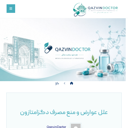
دگزا
علل عوارض و منع مصرف دگزامتازون
QazvinDoctor