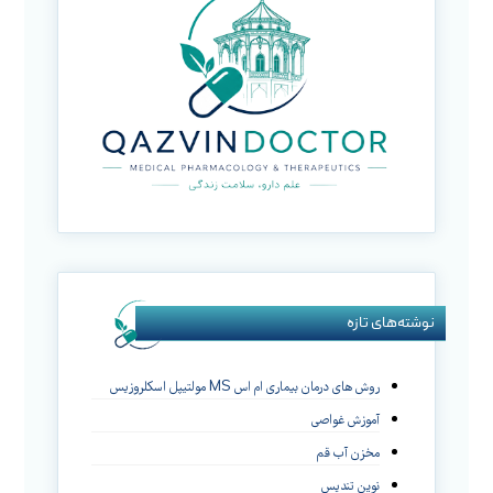
نوشته‌های تازه
روش های درمان بیماری ام اس MS مولتیپل اسکلروزیس
آموزش غواصی
مخزن آب قم
نوین تندیس