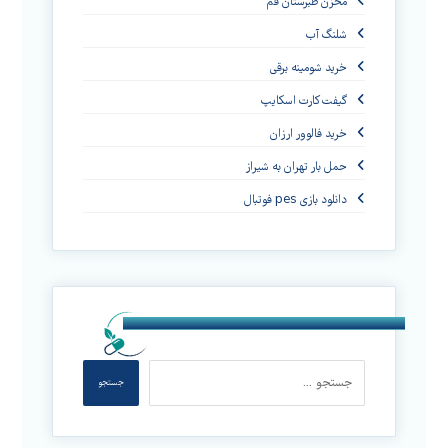
مخزن طبرستان قم
شلنگ آب
خرید شومینه برقی
گیفت کارت اسکایپ
خرید فالوور ارزان
حمل بار تهران به شیراز
دانلود بازی pes فوتبال
جستجو