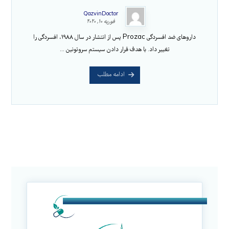
QazvinDoctor
فوریه ۱۰, ۲۰۲۰
داروهای ضد افسردگی Prozac پس از انتشار در سال ۱۹۸۸، افسردگی را
تغییر داد. با هدف قرار دادن سیستم سروتونین ...
ادامه مطلب