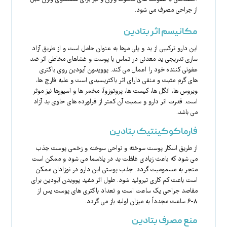
از جراحی مصرف می شود.
مکانیسم اثر بتادین
این دارو ترکیبی از ید و پلی مرها به عنوان حامل است و از طریق آزاد
سازی تدریجی ید معدنی در تماس با پوست و غشاهای مخاطی اثر ضد
عفونی کننده خود را اعمال می کند. پوویدون آیودین روی باکتری
های گرم مثبت و منفی دارای اثر باکتریسیدی است و علیه قارچ ها،
ویروس ها، انگل ها، کیست ها، پروتوزوآ، مخمر ها و اسپورها نیز موثر
است. قدرت اثر دارو و سمیت آن کمتر از فراورده های حاوی ید آزاد
می باشد.
فارماکوکینتیک بتادین
از طریق اسکار پوست سوخته و نواحی سوخته و زخمی پوست جذب
می شود که باعث زیادی غلظت ید در پلاسما می شود و ممکن است
منجر به مسمومیت گردد. جذب پوستی این دارو در نوزادان ممکن
است باعث کم کاری تیروئید شود. طول اثر مفید پوویدن آیودین برای
مقاصد جراحی یک ساعت است و تعداد باکتری های پوست پس از
۸-۶ ساعت مجدداً به میزان اولیه باز می گردد.
منع مصرف بتادین