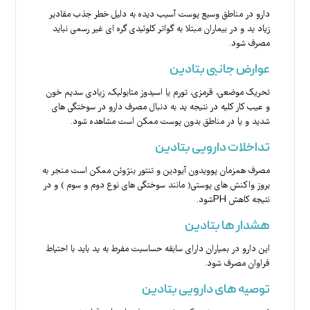
دارو در مناطق وسیع پوست آسیب دیده به دلیل خطر جذب مقادیر
زیاد ید و در بیماران مبتلا به گواتر کلوئیدی گره ای غیر رسمی نباید
مصرف شود.
عوارض جانبی بتادین
تحریک موضعی، قرمزی، تورم یا اسیدوز متابولیک، زیادی سدیم خون
و عیب کار کلیه در نتیجه ید به دنبال مصرف دارو در سوختگی های
شدید و یا در مناطق بدون پوست ممکن است مشاهده شود.
تداخلات دارویی بتادین
مصرف همزمان پوویدون آیودین و تنتور بنژوئن ممکن است منجر به
بروز واکنش های پوستی( مانند سوختگی های نوع دوم و سوم ) و در
نتیجه کاهش PHشود.
هشدار ها بتادین
این دارو در بمیاران دارای سابقه حساسیت مفرط به ید باید با احتیاط
فراوان مصرف شود.
توصیه های دارویی بتادین