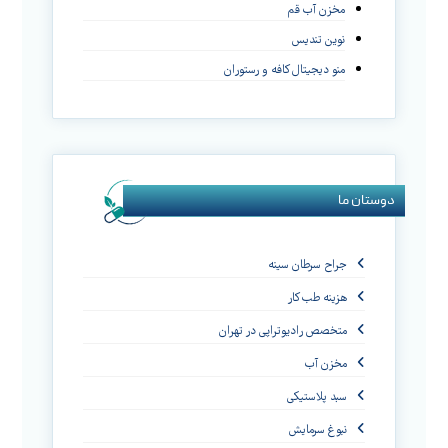
مخزن آب قم
نوین تندیس
منو دیجیتال کافه و رستوران
دوستان ما
جراح سرطان سینه
هزینه طب کار
متخصص رادیوتراپی در تهران
مخزن آب
سبد پلاستیکی
نبوغ سرمایش