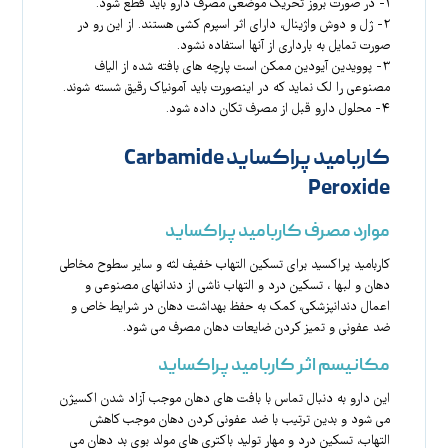
۱- در صورت بروز تحریک موضعی مصرف دارو باید قطع شود.
۲- ژل و دوش واژینال، دارای اثر اسپرم کشی هستند. از این رو در
صورت تمایل به بارداری از آنها استفاده نشود.
۳- پوویدین آیودین ممکن است پارچه های بافته شده از الیاف
مصنوعی را لک نماید که در اینصورت باید آمونیاک رقیق شسته شوند.
۴- محلول دارو قبل از مصرف تکان داده شود.
کاربامید پراکساید Carbamide
Peroxide
موارد مصرف کاربامید پراکساید
کاربامید پراکسید برای تسکین التهاب خفیف لثه و سایر سطوح مخاطی
دهان و لبها ، تسکین درد و التهاب ناشی از دندانهای مصنوعی و
اعمال دندانپزشکی، کمک به حفظ بهداشت دهان در شرایط خاص و
ضد عفونی و تمیز کردن ضایعات دهان مصرف می شود.
مکانیسم اثر کاربامید پراکساید
این دارو به دنبال تماس با بافت های دهان موجب آزاد شدن اکسیژن
می شود و بدین ترتیب با ضد عفونی کردن دهان موجب کاهش
التهاب، تسکین درد و مهار تولید باکتری های مولد بوی بد دهان می