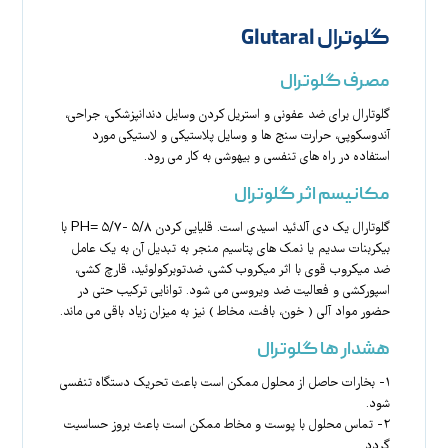
گلوترال Glutaral
مصرف گلوترال
گلوتارال برای ضد عفونی و استریل کردن وسایل دندانپزشکی، جراحی،
آندوسکوپی، حرارت سنج ها و وسایل پلاستیکی و لاستیکی مورد
استفاده در راه های تنفسی و بیهوشی به کار می رود.
مکانیسم اثر گلوترال
گلوتارال یک دی آلدئید اسیدی است. قلیایی کردن ۵/۸ -۵/۷ =PH با
بیکربنات سدیم یا نمک های پتاسیم منجر به تبدیل آن به یک عامل
ضد میکروب قوی با اثر میکروب کشی، ضدتوبرکولوئید، قارچ کشی،
اسپورکشی و فعالیت ضد ویروسی می شود. توانایی ترکیب حتی در
حضور مواد آلی ( خون، بافت، مخاط ) نیز به میزان زیاد باقی می ماند.
هشدار ها گلوترال
۱- بخارات حاصل از محلول ممکن است باعث تحریک دستگاه تنفسی
شود.
۲- تماس محلول با پوست و مخاط ممکن است باعث بروز حساسیت
گردد.