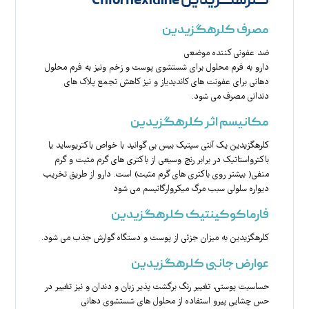
کلرهگزیدین Chlorhexidine
مصرف کلرهگزیدین
ضد عفونی کننده موضعی
دارو به فرم محلول برای شستشوی پوست و زخم ونیز به فرم محلول
دهانی برای عفونت های کاندیدیاز و نیز کاهش تجمع پلاک های
دندانی مصرف می شود.
مکانیسم اثر کلرهگزیدین
کلرهگزیدین یک آنتی سپتیک بیس بی گوانید با خواص باکتریوساید یا
باکترواستاتیک در برابر رنج وسیعی از باکتری های گرم مثبت و گرم
منفی( بیشتر روی باکتری های گرم مثبت) است. دارو از طریق تخریب
دیواره سلولی سبب مرگ میکروارگانیسم می شود
فارماکوکینتیک کلرهگزیدین
کلرهگزیدین به میزان جزئی از پوست و دستگاه گوارش جذب می شود.
عوارض جانبی کلرهگزیدین
حساسیت پوستی، تغییر رنگ برگشت پذیر زبان و دندان و نیز تغییر در
حس چشایی پیرو استفاده از محلول های شستشوی دهانی