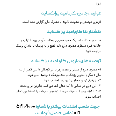
شود.
عوارض جانبی کاربامید پراکساید
قرمزی موضعی و عفونت ثانویه با مصرف دارو گزارش شده است.
هشدار ها کاربامید پراکساید
در صورت ادامه تحریک حفره دهان یا وخامت آن یا بروز التهاب و
حالات غیره منتظره، مصرف دارو باید قطع و به پزشک یا دندان پزشک
مراجعه شود.
توصیه های دارویی کاربامید پراکساید
۱- مصرف دارو از بیشتر از هفت روز یا در کودکان با سن کمتر از سه
سال ( مگر با تجویز پزشک یا دندانپزشک ) توصیه نمی شود.
۲- از رقیق کردن محلول دارو باید اجتناب شود.
۳- این دارو در تماس با آب دهان کف می کند. بنابرین برای مدت
۵-۴ دقیقه پس از مصرف دارو، از نوشیدن مایعات یا شستشوی دهان
اجتناب شود.
جهت کسب اطلاعات بیشتر با شماره
۵۴۱۰۹۰۰۰
-۰۲۱
تماس حاصل فرمایید.