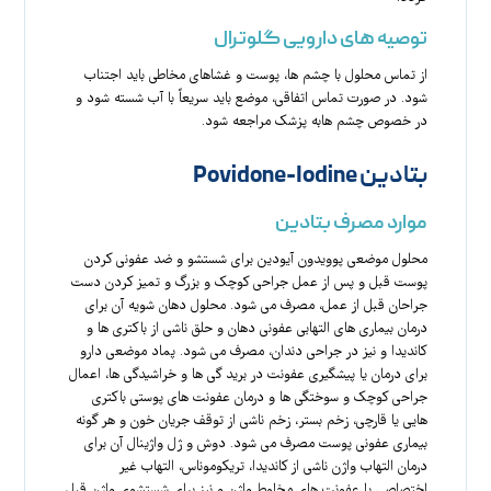
توصیه های دارویی گلوترال
از تماس محلول با چشم ها، پوست و غشاهای مخاطی باید اجتناب
شود. در صورت تماس اتفاقی، موضع باید سریعاً با آب شسته شود و
در خصوص چشم هابه پزشک مراجعه شود.
بتادین Povidone-Iodine
موارد مصرف بتادین
محلول موضعی پوویدون آیودین برای شستشو و ضد عفونی کردن
پوست قبل و پس از عمل جراحی کوچک و بزرگ و تمیز کردن دست
جراحان قبل از عمل، مصرف می شود. محلول دهان شویه آن برای
درمان بیماری های التهابی عفونی دهان و حلق ناشی از باکتری ها و
کاندیدا و نیز در جراحی دندان، مصرف می شود. پماد موضعی دارو
برای درمان یا پیشگیری عفونت در برید گی ها و خراشیدگی ها، اعمال
جراحی کوچک و سوختگی ها و درمان عفونت های پوستی باکتری
هایی یا قارچی، زخم بستر، زخم ناشی از توقف جریان خون و هر گونه
بیماری عفونی پوست مصرف می شود. دوش و ژل واژینال آن برای
درمان التهاب واژن ناشی از کاندیدا، تریکوموناس، التهاب غیر
اختصاصی یا عفونت های مخلوط واژن و نیز برای شستشوی واژن قبل