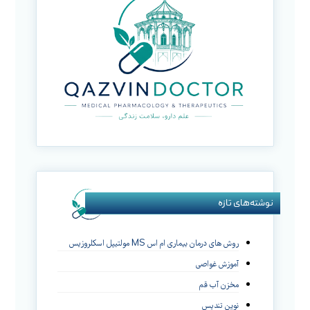
نوشته‌های تازه
روش های درمان بیماری ام اس MS مولتیپل اسکلروزیس
آموزش غواصی
مخزن آب قم
نوین تندیس